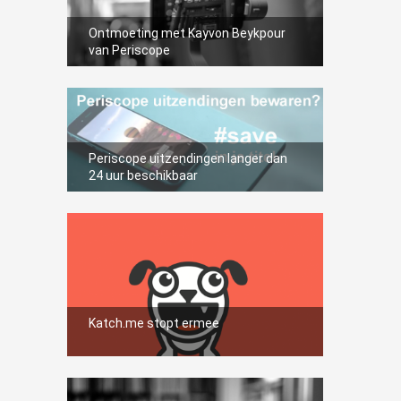
Ontmoeting met Kayvon Beykpour
van Periscope
Periscope uitzendingen langer dan
24 uur beschikbaar
Katch.me stopt ermee