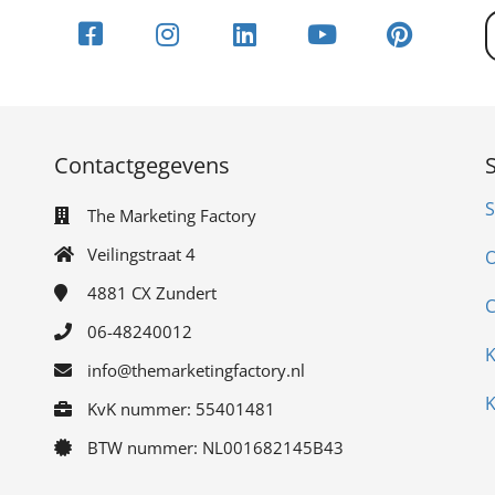
Contactgegevens
S
The Marketing Factory
Veilingstraat 4
O
4881 CX
Zundert
C
06-48240012
K
info@themarketingfactory.nl
K
KvK nummer: 55401481
BTW nummer: NL001682145B43