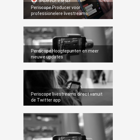
Periscope Producer voor
professionelere livestreams
Periscope Hoogtepunten en meer
nieuwe updates
Periscope livestreams direct vanuit
de Twitter app