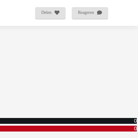
Delen
Reageren
0
0