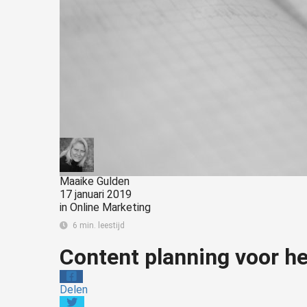
Maaike Gulden
17 januari 2019
in
Online Marketing
6 min. leestijd
Content planning voor he
Delen