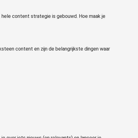
je hele content strategie is gebouwd. Hoe maak je
eksteen content en zijn de belangrijkste dingen waar
 je over iets nieuws (en relevants) en lanceer je