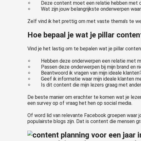
Deze content moet een relatie hebben met de
Wat zijn jouw belangrijkste onderwerpen waar 
Zelf vind ik het prettig om met vaste thema’s te 
Hoe bepaal je wat je pillar conten
Vind je het lastig om te bepalen wat je pillar conte
Hebben deze onderwerpen een relatie met mi
Passen deze onderwerpen bij mijn brand en n
Beantwoord ik vragen van mijn ideale klanten
Geef ik informatie waar mijn ideale klanten m
Is dit content die mijn lezers graag met ande
De beste manier om erachter te komen wat je lezers 
een survey op of vraag het hen op social media.
Of word lid van relevante Facebook groepen waar jou
populairste blogs zijn. Dat is content die mensen g