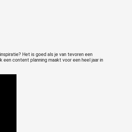
spiratie? Het is goed als je van tevoren een
ijk een content planning maakt voor een heel jaar in