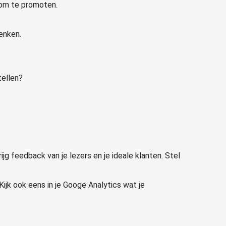
 om te promoten.
enken.
tellen?
g feedback van je lezers en je ideale klanten. Stel
ijk ook eens in je Googe Analytics wat je