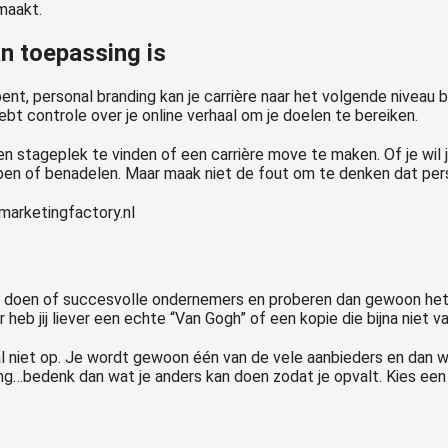
maakt.
an toepassing is
ent, personal branding kan je carrière naar het volgende niveau
ebt controle over je online verhaal om je doelen te bereiken.
en stageplek te vinden of een carrière move te maken. Of je wil 
elpen of benadelen. Maar maak niet de fout om te denken dat pers
 doen of succesvolle ondernemers en proberen dan gewoon hetze
 heb jij liever een echte “Van Gogh” of een kopie die bijna niet 
maal niet op. Je wordt gewoon één van de vele aanbieders en da
iding…bedenk dan wat je anders kan doen zodat je opvalt. Kies ee