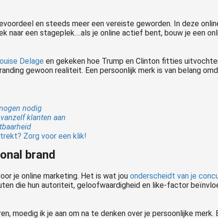
evoordeel en steeds meer een vereiste geworden. In deze online 
 naar een stageplek….als je online actief bent, bouw je een on
ouise Delage
en gekeken hoe Trump en Clinton fitties uitvochten
branding gewoon realiteit. Een persoonlijk merk is van belang omd
rmogen nodig
 vanzelf klanten aan
htbaarheid
trekt? Zorg voor een klik!
sonal brand
voor je online marketing. Het is wat jou
onderscheidt van je conc
en die hun autoriteit, geloofwaardigheid en like-factor beïnvl
ren, moedig ik je aan om na te denken over je persoonlijke merk.