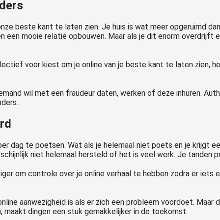
nders
ze beste kant te laten zien. Je huis is wat meer opgeruimd dan an
 een mooie relatie opbouwen. Maar als je dit enorm overdrijft e
lectief voor kiest om je online van je beste kant te laten zien, h
Niemand wil met een fraudeur daten, werken of deze inhuren. Authen
nders.
urd
er dag te poetsen. Wat als je helemaal niet poets en je krijgt 
chijnlijk niet helemaal hersteld of het is veel werk. Je tanden 
tiger om controle over je online verhaal te hebben zodra er iet
online aanwezigheid is als er zich een probleem voordoet. Maar d
u, maakt dingen een stuk gemakkelijker in de toekomst.