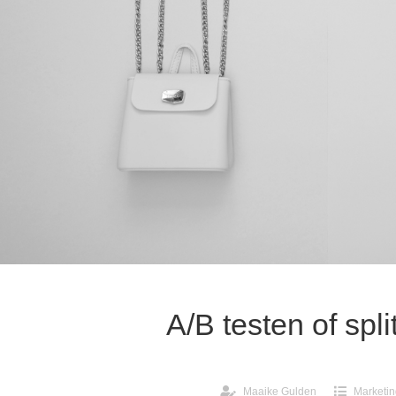
A/B testen of spli
Maaike Gulden
Marketi