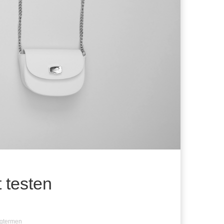
t testen
ngtermen