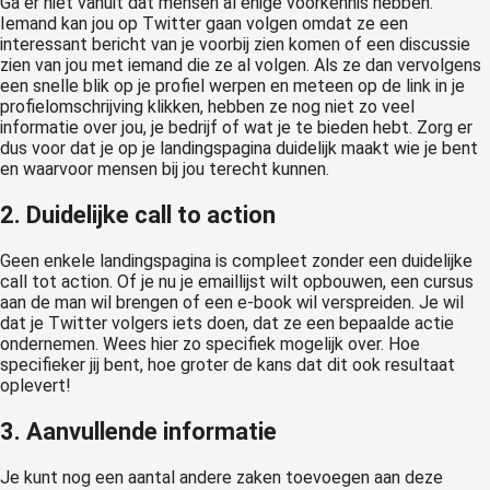
Ga er niet vanuit dat mensen al enige voorkennis hebben.
Iemand kan jou op Twitter gaan volgen omdat ze een
interessant bericht van je voorbij zien komen of een discussie
zien van jou met iemand die ze al volgen. Als ze dan vervolgens
een snelle blik op je profiel werpen en meteen op de link in je
profielomschrijving klikken, hebben ze nog niet zo veel
informatie over jou, je bedrijf of wat je te bieden hebt. Zorg er
dus voor dat je op je landingspagina duidelijk maakt wie je bent
en waarvoor mensen bij jou terecht kunnen.
2. Duidelijke call to action
Geen enkele landingspagina is compleet zonder een duidelijke
call tot action. Of je nu je emaillijst wilt opbouwen, een cursus
aan de man wil brengen of een e-book wil verspreiden. Je wil
dat je Twitter volgers iets doen, dat ze een bepaalde actie
ondernemen. Wees hier zo specifiek mogelijk over. Hoe
specifieker jij bent, hoe groter de kans dat dit ook resultaat
oplevert!
3. Aanvullende informatie
Je kunt nog een aantal andere zaken toevoegen aan deze