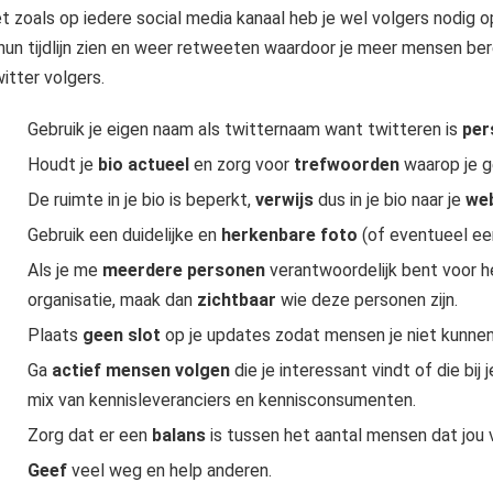
t zoals op iedere social media kanaal heb je wel volgers nodig op
 hun tijdlijn zien en weer retweeten waardoor je meer mensen ber
itter volgers.
Gebruik je eigen naam als twitternaam want twitteren is
pers
Houdt je
bio actueel
en zorg voor
trefwoorden
waarop je g
De ruimte in je bio is beperkt,
verwijs
dus in je bio naar je
web
Gebruik een duidelijke en
herkenbare foto
(of eventueel een
Als je me
meerdere personen
verantwoordelijk bent voor 
organisatie, maak dan
zichtbaar
wie deze personen zijn.
Plaats
geen slot
op je updates zodat mensen je niet kunnen
Ga
actief mensen volgen
die je interessant vindt of die bij
mix van kennisleveranciers en kennisconsumenten.
Zorg dat er een
balans
is tussen het aantal mensen dat jou vo
Geef
veel weg en help anderen.