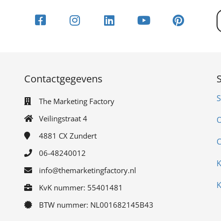
Contactgegevens
S
The Marketing Factory
Veilingstraat 4
O
4881 CX
Zundert
C
06-48240012
K
info@themarketingfactory.nl
K
KvK nummer: 55401481
BTW nummer: NL001682145B43