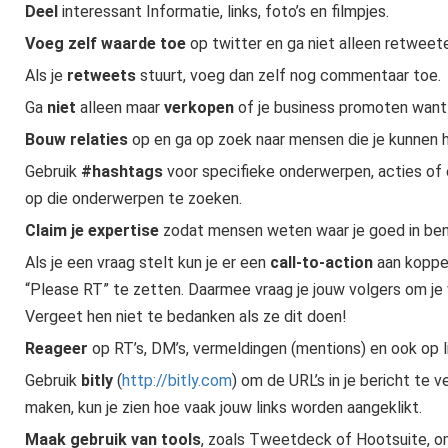
Deel
interessant Informatie, links, foto’s en filmpjes.
Voeg zelf waarde toe
op twitter en ga niet alleen retweet
Als je
retweets
stuurt, voeg dan zelf nog commentaar toe.
Ga
niet
alleen maar
verkopen
of je business promoten want 
Bouw relaties
op en ga op zoek naar mensen die je kunnen 
Gebruik
#hashtags
voor specifieke onderwerpen, acties of
op die onderwerpen te zoeken.
Claim je expertise
zodat mensen weten waar je goed in ben
Als je een vraag stelt kun je er een
call-to-action
aan koppe
“Please RT” te zetten. Daarmee vraag je jouw volgers om je 
Vergeet hen niet te bedanken als ze dit doen!
Reageer
op RT’s, DM’s, vermeldingen (mentions) en ook op 
Gebruik
bitly
(
http://bitly.com
) om de URL’s in je bericht te 
maken, kun je zien hoe vaak jouw links worden aangeklikt.
Maak gebruik van tools
, zoals Tweetdeck of Hootsuite, o