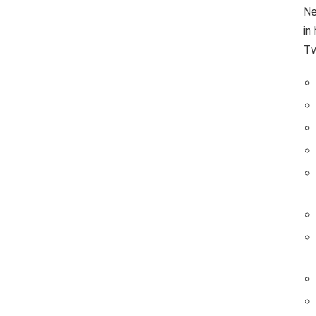
Ne
in
Tw