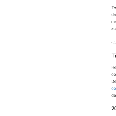
Tw
da
ma
ac
- 
T
He
oo
D
oo
de
2