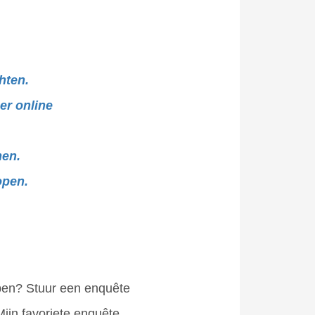
hten.
er online
men.
open.
ppen? Stuur een enquête
ijn favoriete enquête