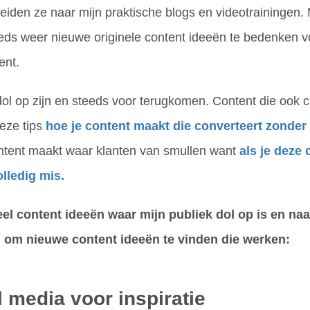
 leiden ze naar mijn praktische blogs en videotrainingen.
eds weer nieuwe originele content ideeën te bedenken vo
ent.
dol op zijn en steeds voor terugkomen. Content die ook 
deze tips
hoe je content maakt die converteert zonder t
ontent maakt waar klanten van smullen want
als je deze
olledig mis.
l content ideeën waar mijn publiek dol op is en naar
n om nieuwe content ideeën te vinden die werken:
l media voor inspiratie