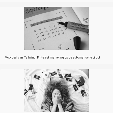
Voordeel van Tailwind: Pinterest marketing op de automatische piloot