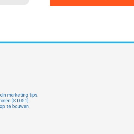
din marketing tips.
 halen [ST051].
t op te bouwen.