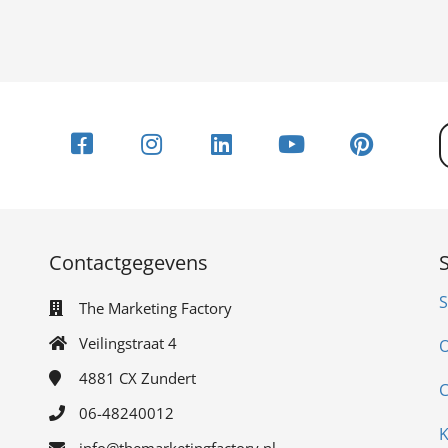
Contactgegevens
S
The Marketing Factory
Veilingstraat 4
O
4881 CX
Zundert
C
06-48240012
K