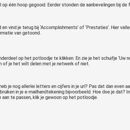
al op één hoop gegooid. Eerder stonden de aanbevelingen bij de
n vind je terug bij ‘Accomplishments’ of ‘Prestaties’. Hier vallen 
ormatie van getoond.
nderdeel op het potloodje te klikken. En zie je het schuifje ‘Uw
 of je het wilt delen met je netwerk of niet.
 je nog allerlei letters en cijfers in je url? Pas dat dan even aan
ruiken in je e-mailhandtekening bijvoorbeeld. Hoe doe je dat? In 
aan te passen, klik je gewoon op het potloodje.