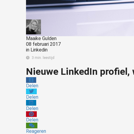
Maaike Gulden
08 februari 2017
in
Linkedin
3 min. leestijd
Nieuwe LinkedIn profiel, 
Delen
Delen
Delen
Delen
Reageren