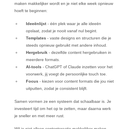
maken makkelijker wordt en je niet elke week opnieuw
hoeft te beginnen:
Ideeënlijst
- één plek waar je alle ideeën
opslaat, zodat je nooit vanaf nul begint.
Templates
- vaste designs en structuren die je
steeds opnieuw gebruikt met andere inhoud.
Hergebruik
- dezelfde content hergebruiken in
meerdere formats.
AI-tools
- ChatGPT of Claude inzetten voor het
voorwerk, jij voegt de persoonlijke touch toe.
Focus
- kiezen voor content formats die jou niet
uitputten, zodat je consistent blijft.
Samen vormen ze een systeem dat schaalbaar is. Je
investeert tijd om het op te zetten, maar daarna werk
je sneller en met meer rust.
Wil je niet alleen contentcreatie makkelijker maken,