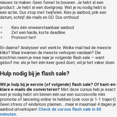
nieuws te maken. Geen funnel te bouwen. Je hebt al een
product. Je hebt al een doelgroep. Wat je nu nodig hebt is
een
actie
.
Dus stop met twijfelen. Kies je aanbod, prik een
datum, schrijf die mails en GO. Dus onthoud:
Kies één onweerstaanbaar aanbod
Zet een harde, korte deadline
Promoot het!
En daarna? Analyseer wat werkte. Welke mail had de meeste
kliks? Waar kwamen de meeste verkopen vandaan? Die
inzichten neem je mee naar je volgende flash sale — want
geloof me: als je het één keer goed doet, wil je het vaker doen.
Hulp nodig bij je flash sale?
Wil je hulp bij je eerste (of volgende) flash sale? Of kant-en-
klare e-mails die converteren?
Met deze cursus heb je exact
wat je nodig hebt om binnen één uur een succesvolle mini
promotie of lancering online te hebben (ook voor je 1-1 traject).
Geen stress of eindeloos plannen.....maar in maximaal 4 dagen je
aanbod uitverkopen!
Check de cursus flash sale in 60
minuten.