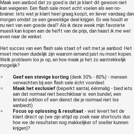
Maak een aanbod dat zo goed is dat je klant dit gewoon niet
kan weigeren. Een flash sale moet echt voelen als een no-
brainer. Iets wat je klant heel graag koopt, en liever vandaag dan
morgen omdat ze een geweldige deal krijgen. En wie houdt er
nu niet van een goede deal? Als ik deze week mijn favoriete
muesli kan kopen aan de helft van de prijs, dan haast ik me wel
even naar de winkel.
Het succes van een flash sale staat of valt met je aanbod. Het
moet meteen duidelijk zijn waarom iemand juist nu moet kopen.
Welk probleem los je op, en hoe maak je het zo aantrekkelijk
mogelijk?
Geef een stevige korting
(denk 30% - 80%) - mensen
verwachten bij een flash sale écht voordeel.
Maak het exclusief
(beperkt aantal, éénmalig - bied iets
aan dat normaal niet beschikbaar is: een bundel, een
limited edition of een dienst die je normaal niet los
aanbiedt).
Focus op oplossing & resultaat
- wat levert het de
klant direct op (we zijn altijd op zoek naar shortcuts dus
hoe we de resultaten nog makkelijker of sneller kunnen
krijgen)?