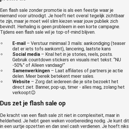
Een flash sale zonder promotie is als een feestje waar je
niemand voor uitnodigt. Je hoeft niet overal tegelijk zichtbaar
te zijn, maar je moet wél slim kiezen waar jouw publiek zich
bevindt. Herhaling is geen probleem in een korte campagne.
Tijdens een flash sale wil je top-of-mind blijven.
E-mail
– Verstuur minimaal 3 mails: aankondiging (teaser
dat er iets tofs aankomt), lancering, laatste kans
Social media
– Knal het in je stories, reels, posts.
Gebruik countdown stickers en visuals met tekst: “NU
-50%” of Alleen vandaag!“
Samenwerkingen
– Laat affiliates of partners je actie
delen. Meer bereik betekent meer sales.
Website
– Zorg dat iedereen die je site bezoekt het
direct ziet. Banner, pop-up, timer - alles mag, zolang het
verkoopt😉
Dus zet je flash sale op
De kracht van een flash sale zit niet in complexiteit, maar in
helderheid. Je hebt geen weken voorbereiding nodig. Je kunt dit
in een uurtje opzetten en dan snel cash verdienen. Je hoeft niks